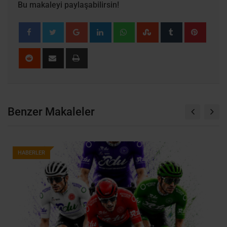
Bu makaleyi paylaşabilirsin!
Google+
LinkedIn
Whatsapp
StumbleUpon
Tumblr
Pinter
Reddit
Share
Print
via
Email
Benzer Makaleler
HABERLER