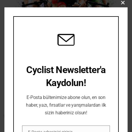
Clos
this
mod
Uğur Bisiklet, Farsports Türkiye distribütör
Cyclist Newsletter'a
Ağustos 3, 2026
Kaydolun!
Bir yanıt yazın
E-Posta bültenimize abone olun, en son
haber, yazı, fırsatlar ve yarışmalardan ilk
sizin haberiniz olsun!
E-posta adresiniz yayınlanmayacak.
Gerekli
alanlar
*
ile işaretlenmişlerdir
E-Posta adresinizi giriniz.