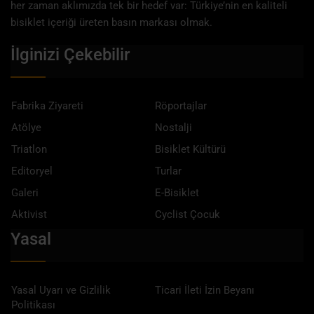
her zaman aklımızda tek bir hedef var: Türkiye’nin en kaliteli
bisiklet içeriği üreten basın markası olmak.
İlginizi Çekebilir
Fabrika Ziyareti
Röportajlar
Atölye
Nostalji
Triatlon
Bisiklet Kültürü
Editoryel
Turlar
Galeri
E-Bisiklet
Aktivist
Cyclist Çocuk
Yasal
Yasal Uyarı ve Gizlilik
Ticari İleti İzin Beyanı
Politikası