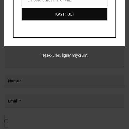
E-
Posta
KAYIT OL!
Teşekkürler. İlgilenmiyorum.