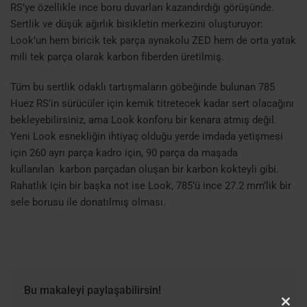
RS’ye özellikle ince boru duvarları kazandırdığı görüşünde.
Sertlik ve düşük ağırlık bisikletin merkezini oluşturuyor:
Look’un hem biricik tek parça aynakolu ZED hem de orta yatak
mili tek parça olarak karbon fiberden üretilmiş.
Tüm bu sertlik odaklı tartışmaların göbeğinde bulunan 785
Huez RS’in sürücüler için kemik titretecek kadar sert olacağını
bekleyebilirsiniz, ama Look konforu bir kenara atmış değil.
Yeni Look esnekliğin ihtiyaç olduğu yerde imdada yetişmesi
için 260 ayrı parça kadro için, 90 parça da maşada
kullanılan karbon parçadan oluşan bir karbon kokteyli gibi.
Rahatlık için bir başka not ise Look, 785’ü ince 27.2 mm’lik bir
sele borusu ile donatılmış olması.
Bu makaleyi paylaşabilirsin!