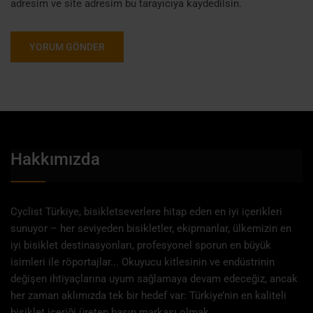
adresim ve site adresim bu tarayıcıya kaydedilsin.
Hakkımızda
Cyclist Türkiye, bisikletseverlere hitap eden en iyi içerikleri
sunuyor – her seviyeden bisikletler, ekipmanlar, ülkemizin en
iyi bisiklet destinasyonları, profesyonel sporun en büyük
isimleri ile röportajlar... Okuyucu kitlesinin ve endüstrinin
değişen ihtiyaçlarına uyum sağlamaya devam edeceğiz, ancak
her zaman aklımızda tek bir hedef var: Türkiye’nin en kaliteli
bisiklet içeriği üreten basın markası olmak.