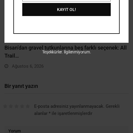
Posta
KAYIT OL!
Tamamen yeni Bianchi Specialissima RC, Tour de
Teşekkürler. İlgilenmiyorum.
France’ın…
Temmuz 22, 2026
Bir yanıt yazın
E-posta adresiniz yayınlanmayacak.
Gerekli
alanlar
*
ile işaretlenmişlerdir