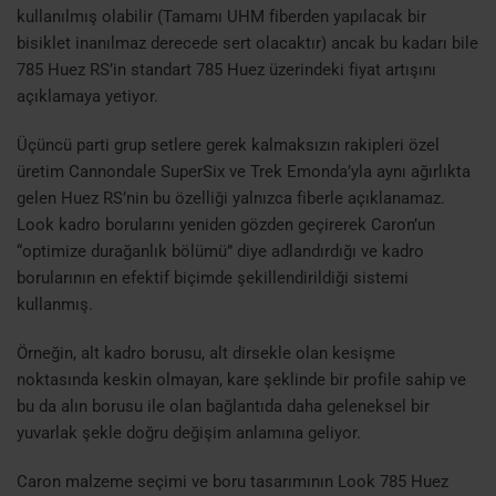
kullanılmış olabilir (Tamamı UHM fiberden yapılacak bir
bisiklet inanılmaz derecede sert olacaktır) ancak bu kadarı bile
785 Huez RS’in standart 785 Huez üzerindeki fiyat artışını
açıklamaya yetiyor.
Üçüncü parti grup setler
e gerek kalmaksızın rakipleri özel
üretim Cannondale SuperSix ve Trek Emonda’yla aynı ağırlıkta
gelen Huez RS’nin bu özelliği yalnızca fiberle açıklanamaz.
Look kadro borularını yeniden gözden geçirerek Caron’un
“optimize durağanlık bölümü” diye adlandırdığı ve kadro
borularının en efektif biçimde şekillendirildiği sistemi
kullanmış.
Örneğin, alt kadro borusu, alt dirsekle olan kesişme
noktasında keskin olmayan, kare şeklinde bir profile sahip ve
bu da alın borusu ile olan bağlantıda daha geleneksel bir
yuvarlak şekle doğru değişim anlamına geliyor.
Caron malzeme seçimi ve boru tasarımının Look 785 Huez