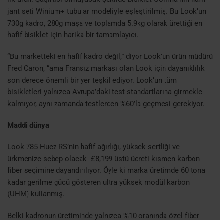
jant seti Winium+ tubular modeliyle eşleştirilmiş. Bu Look’un
730g kadro, 280g maşa ve toplamda 5.9kg olarak ürettiği en
hafif bisiklet için harika bir tamamlayıcı.
“Bu marketteki en hafif kadro değil,” diyor Look’un ürün müdürü
Fred Caron, “ama Fransız markası olan Look için dayanıklılık
son derece önemli bir yer teşkil ediyor. Look’un tüm
bisikletleri yalnızca Avrupa’daki test standartlarına girmekle
kalmıyor, aynı zamanda testlerden %60’la geçmesi gerekiyor.
Maddi dünya
Look 785 Huez RS’nin hafif ağırlığı, yüksek sertliği ve
ürkmenize sebep olacak
£8,199 üstü ücreti kısmen karbon
fiber seçimine dayandırılıyor. Öyle ki marka üretimde 60 tona
kadar gerilme gücü gösteren ultra yüksek modül karbon
(UHM) kullanmış.
Belki kadronun üretiminde yalnızca %10 oranında özel fiber