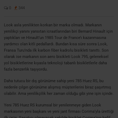
0
344
Look asla yenilikten korkan bir marka olmadı. Markanın
yenilikçi yanını yansıtan icraatlarından biri Bernard Hinault için
yaptıkları
ve Hinault’un 1985 Tour de France’ı kazanmasına
yardımcı olan kitli pedallardı. Bundan kısa süre sonra Look,
Fransa Turu’nda ilk karbon fiber kadrolu bisikleti tanıttı. Son
olarak ise markanın son aero bisikleti Look 795, geleneksel
yol bisikletlerine kıyasla teknoloji tabanlı bisikletlerle daha
fazla benzerlik taşıyordu.
Daha tutucu bir dış görünüme sahip yeni 785 Huez RS, bu
nedenle çılgın görünüme alışmış müşterilerini biraz şaşırtmış
olabilir. Ama yenilikçilik her zaman olduğu gibi yine işin içinde.
Yeni 785 Huez RS kurumsal bir yenilenmeye giden Look
markasının yeni başkanı ve yeni jant firması Corima’yla ürettiği
ilk ürün. Şaşırtıcı olmayacak şekilde bisiklet Corima’nın hafif