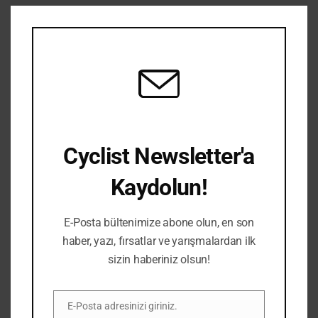
Clos
Google+
LinkedIn
Whatsapp
StumbleUpon
Tumblr
Pinter
this
mod
Reddit
Share
Print
via
Email
Benzer Makaleler
Cyclist Newsletter'a
Kaydolun!
BISIKLETLER
E-Posta bültenimize abone olun, en son
haber, yazı, fırsatlar ve yarışmalardan ilk
sizin haberiniz olsun!
E-Posta adresinizi giriniz.
E-