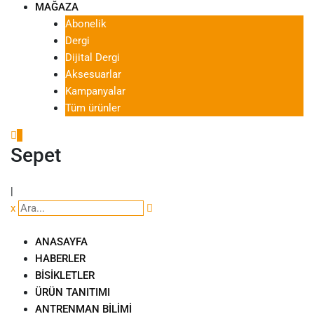
MAĞAZA
Abonelik
Dergi
Dijital Dergi
Aksesuarlar
Kampanyalar
Tüm ürünler
0
Sepet
|
x
ANASAYFA
HABERLER
BISIKLETLER
ÜRÜN TANITIMI
ANTRENMAN BILIMI