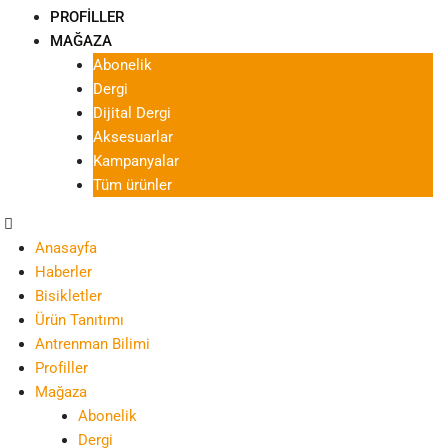
PROFILLER
MAĞAZA
Abonelik
Dergi
Dijital Dergi
Aksesuarlar
Kampanyalar
Tüm ürünler
Anasayfa
Haberler
Bisikletler
Ürün Tanıtımı
Antrenman Bilimi
Profiller
Mağaza
Abonelik
Dergi