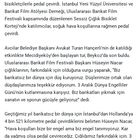
bisikletçilerle pedal çevirdi. İstanbul Yeni Yüzyıl Üniversitesi ve
Barikat Film Atölyesi Derneği, Uluslararası Barikat Film
Festivali kapsamında düzenlenen Sessiz Çığlık Bisiklet
Korteji’nde katılımcılar, soğuk hava koşullarına rağmen pedal
çevirdi.
Avcılar Belediye Başkanı Avukat Turan Hançerli’nin de katıldığı
etkinlikte Mecidiyeköy’den başlayan tur, Beykoz’da son buldu.
Uluslararası Barikat Film Festivali Başkanı Hüseyin Nacar
çığlıklarının, farkındalık için olduğuna vurgu yaparak, “Biz
barikatsız bir dünya için düş kuruyoruz. Düşlerimize ortak olan
düşdaşlarımıza teşekkür ediyorum. 3 Aralık Dünya Engelliler
Günü’nün kutlanmasına karşıyız. Biz barikatları yıkmak için
sanatın ve sporun gücüyle geliyoruz” dedi.
Geçtiğimiz yıl barikatsız bir dünya için İstanbul’dan Hollanda’ya
4 bin 521 kilometre pedal çevirdiklerini belirten Hüseyin Nacar,
“Hava koşulları bize bir engel ama biz engel tanımıyoruz. Kar
da yağmış olsa pedal çevireceğiz. Çığlığımız farkındalık için. 3