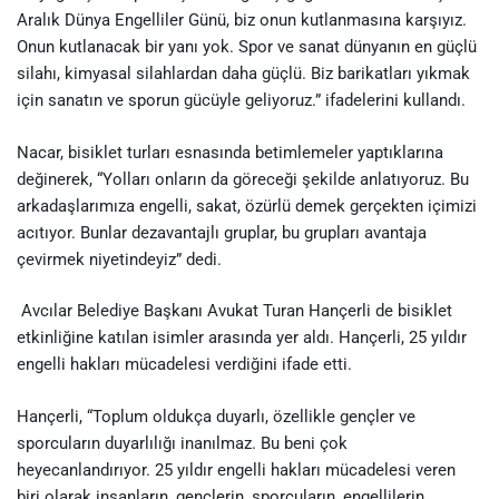
Aralık Dünya Engelliler Günü, biz onun kutlanmasına karşıyız.
Onun kutlanacak bir yanı yok. Spor ve sanat dünyanın en güçlü
silahı, kimyasal silahlardan daha güçlü. Biz barikatları yıkmak
için sanatın ve sporun gücüyle geliyoruz.” ifadelerini kullandı.
Nacar, bisiklet turları esnasında betimlemeler yaptıklarına
değinerek, “Yolları onların da göreceği şekilde anlatıyoruz. Bu
arkadaşlarımıza engelli, sakat, özürlü demek gerçekten içimizi
acıtıyor. Bunlar dezavantajlı gruplar, bu grupları avantaja
çevirmek niyetindeyiz” dedi.
Avcılar Belediye Başkanı Avukat Turan Hançerli de bisiklet
etkinliğine katılan isimler arasında yer aldı. Hançerli, 25 yıldır
engelli hakları mücadelesi verdiğini ifade etti.
Hançerli, “Toplum oldukça duyarlı, özellikle gençler ve
sporcuların duyarlılığı inanılmaz. Bu beni çok
heyecanlandırıyor. 25 yıldır engelli hakları mücadelesi veren
biri olarak insanların, gençlerin, sporcuların, engellilerin