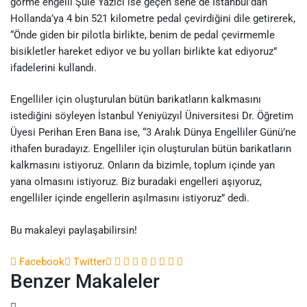
görme engelli Şule Yazıcı ise geçen sene de İstanbul’dan
Hollanda’ya 4 bin 521 kilometre pedal çevirdiğini dile getirerek,
“Önde giden bir pilotla birlikte, benim de pedal çevirmemle
bisikletler hareket ediyor ve bu yolları birlikte kat ediyoruz”
ifadelerini kullandı.
Engelliler için oluşturulan bütün barikatların kalkmasını
istediğini söyleyen İstanbul Yeniyüzyıl Üniversitesi Dr. Öğretim
Üyesi Perihan Eren Bana ise, “3 Aralık Dünya Engelliler Günü’ne
ithafen buradayız. Engelliler için oluşturulan bütün barikatların
kalkmasını istiyoruz. Onların da bizimle, toplum içinde yan
yana olmasını istiyoruz. Biz buradaki engelleri aşıyoruz,
engelliler içinde engellerin aşılmasını istiyoruz” dedi.
Bu makaleyi paylaşabilirsin!
Google+
LinkedIn
Whatsapp
StumbleUpon
Tumblr
Pinterest
Reddit
Share
Print
Facebook
Twitter
Benzer Makaleler
via
Email