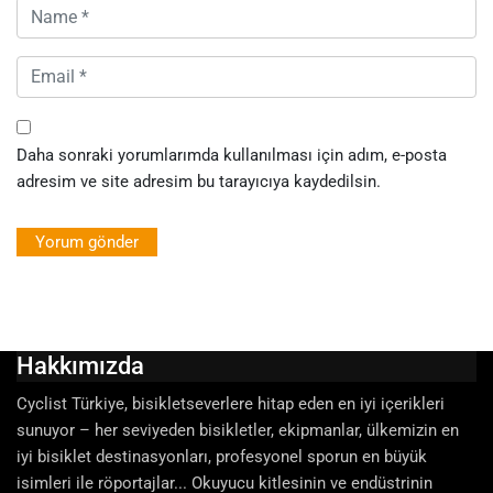
Daha sonraki yorumlarımda kullanılması için adım, e-posta
adresim ve site adresim bu tarayıcıya kaydedilsin.
Hakkımızda
Cyclist Türkiye, bisikletseverlere hitap eden en iyi içerikleri
sunuyor – her seviyeden bisikletler, ekipmanlar, ülkemizin en
iyi bisiklet destinasyonları, profesyonel sporun en büyük
isimleri ile röportajlar... Okuyucu kitlesinin ve endüstrinin