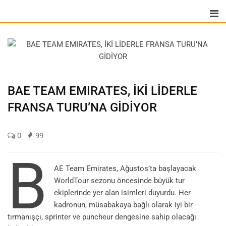
Skip
to
content
BAE TEAM EMIRATES, İKİ LİDERLE
FRANSA TURU’NA GİDİYOR
0
99
B
AE Team Emirates, Ağustos’ta başlayacak
WorldTour sezonu öncesinde büyük tur
ekiplerinde yer alan isimleri duyurdu. Her
kadronun, müsabakaya bağlı olarak iyi bir
tırmanışçı, sprinter ve puncheur dengesine sahip olacağı