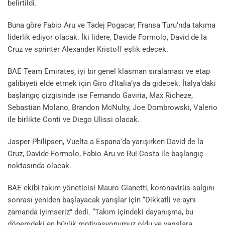
belirtildi.
Buna göre Fabio Aru ve Tadej Pogacar, Fransa Turu’nda takıma
liderlik ediyor olacak. İki lidere, Davide Formolo, David de la
Cruz ve sprinter Alexander Kristoff eşlik edecek.
BAE Team Emirates, iyi bir genel klasman sıralaması ve etap
galibiyeti elde etmek için Giro d’Italia’ya da gidecek. İtalya’daki
başlangıç çizgisinde ise Fernando Gaviria, Max Richeze,
Sebastian Molano, Brandon McNulty, Joe Dombrowski, Valerio
ile birlikte Conti ve Diego Ulissi olacak.
Jasper Philipsen, Vuelta a Espana’da yarışırken David de la
Cruz, Davide Formolo, Fabio Aru ve Rui Costa ile başlangıç ​​
noktasında olacak.
BAE ekibi takım yöneticisi Mauro Gianetti, koronavirüs salgını
sonrası yeniden başlayacak yarışlar için “Dikkatli ve aynı
zamanda iyimseriz” dedi. “Takım içindeki dayanışma, bu
dönemdeki en büyük motivasyonumuz oldu ve yarışlara