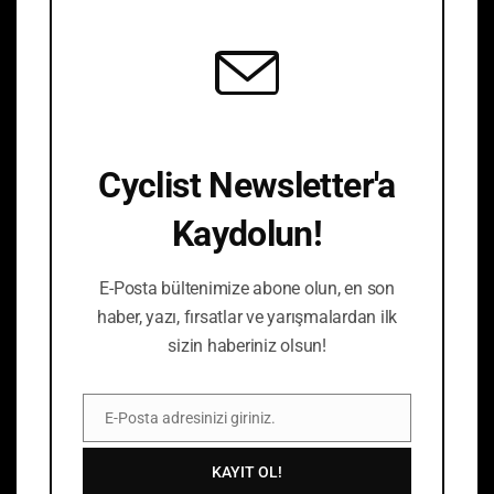
mod
Fabrika Ziyareti
Röportajlar
Atölye
Nostalji
Triatlon
Bisiklet Kültürü
Editoryel
Turlar
Galeri
E-Bisiklet
Cyclist Newsletter'a
Aktivist
Cyclist Çocuk
Yasal
Kaydolun!
E-Posta bültenimize abone olun, en son
Yasal Uyarı ve Gizlilik
Ticari İleti İzin Beyanı
haber, yazı, fırsatlar ve yarışmalardan ilk
Politikası
sizin haberiniz olsun!
Açık Rıza Metni
Kullanım Şartları
KVKK
İptal ve İade Koşulları
E-Posta adresinizi giriniz.
E-
Mesafeli Satış Sözleşmesi
Posta
KAYIT OL!