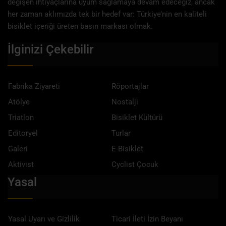
değişen ihtiyaçlarına uyum sağlamaya devam edeceğiz, ancak
her zaman aklımızda tek bir hedef var: Türkiye’nin en kaliteli
bisiklet içeriği üreten basın markası olmak.
İlginizi Çekebilir
Fabrika Ziyareti
Röportajlar
Atölye
Nostalji
Triatlon
Bisiklet Kültürü
Editoryel
Turlar
Galeri
E-Bisiklet
Aktivist
Cyclist Çocuk
Yasal
Yasal Uyarı ve Gizlilik
Ticari İleti İzin Beyanı