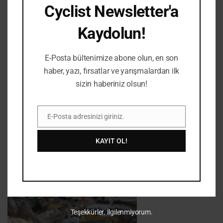
yaralanan 31 yaşındaki Slovak bisikletçi, geçirdiği diz
Cyclist Newsletter'a
enfeksiyonu nedeniyle Tour de…
Kaydolun!
E-Posta bültenimize abone olun, en son
haber, yazı, fırsatlar ve yarışmalardan ilk
sizin haberiniz olsun!
E-Posta adresinizi giriniz.
E-
Posta
KAYIT OL!
Teşekkürler. İlgilenmiyorum.