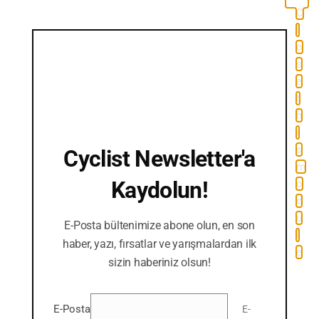
C
l
o
s
e
t
h
i
s
Cyclist Newsletter'a
m
Kaydolun!
o
d
u
E-Posta bültenimize abone olun, en son
l
haber, yazı, fırsatlar ve yarışmalardan ilk
e
sizin haberiniz olsun!
E-Posta
E-