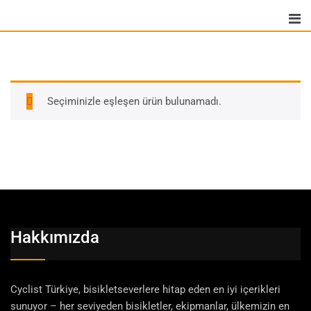
Skip
to
content
Seçiminizle eşleşen ürün bulunamadı.
Hakkımızda
Cyclist Türkiye, bisikletseverlere hitap eden en iyi içerikleri
sunuyor – her seviyeden bisikletler, ekipmanlar, ülkemizin en