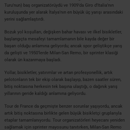
Turu’nun) baş organizatörüydü ve 1909’da Giro d’Italia’nın
kuruluşunda yer alarak İtalya’nın en büyük üç yarışı arasındaki
yerini sağlamlaştırdı.
Bozuk yol koşulları, değişken bahar havası ve ilkel bisikletler,
başlangıçta mesafeyi tamamlamanın bile kayda değer bir
başarı olduğu anlamına geliyordu; ancak spor geliştikçe yarış
da gelişti ve 1950’lerde Milan-San Remo, bir sprinter klasiği
olarak ün kazanmaya başladı.
Yollar, bisikletler, yatırımlar ve artan profesyonellik, artık
pelotonların tek bir ekip olarak başlayıp, bazen saatler süren,
bitiş noktasına herkesin tek başına ulaştığı, o dağınık yarış
yıllarının geride kaldığı anlamına geliyordu.
Tour de France da geçmişte benzer sorunlar yaşıyordu, ancak
artık bitiş noktasına birlikte gelen büyük bisikletçi gruplarıyla
etaplar tamamlanıyordu. Tour organizatörleri heyecanı yeniden
sağlamak için sprinter mayosunu tanıtırken, Milan-San Remo