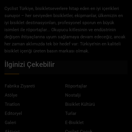
Cyclist Türkiye, bisikletseverlere hitap eden en iyi içerikleri
sunuyor – her seviyeden bisikletler, ekipmanlar, ülkemizin en
iyi bisiklet destinasyonları, profesyonel sporun en büyük
isimleri ile röportajlar... Okuyucu kitlesinin ve endüstrinin
değişen ihtiyaçlarına uyum sağlamaya devam edeceğiz, ancak
her zaman aklımızda tek bir hedef var: Türkiye’nin en kaliteli
bisiklet içeriği üreten basın markası olmak.
İlginizi Çekebilir
Fabrika Ziyareti
Röportajlar
Atölye
Nostalji
Triatlon
Bisiklet Kültürü
Editoryel
Turlar
Galeri
E-Bisiklet
Aktivist
Cyclist Çocuk