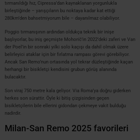
tırmanıldığı hız, Cipressa’dan kaynaklanan yorgunlukla
birleştiğinde – yarışçıların bu noktaya kadar kat ettiği
280km’den bahsetmiyorum bile – dayanılmaz olabiliyor.
Poggio tırmanışının ardından oldukça teknik bir inişe
başlıyorlar, bu iniş geçmişte Mohorič’in 2022’deki zaferi ve Van
der Poel’in bir sonraki yılki solo kaçışı da dahil olmak üzere
belirleyici ataklar için bir fırlatma rampası görevi görebiliyor.
Ancak San Remo’nun ortasında yol tekrar düzleştiğinde kaçan
herhangi bir bisikletçi kendisini grubun görüş alanında
bulacaktır.
Son viraj 750 metre kala geliyor. Via Roma’ya doğru giderken
herkes son sürattir. Öyle ki bitiş çizgisinden geçen
bisikletçilerin bile ellerini gidondan çekmeye vakit bulduğu
nadirdir.
Milan-San Remo 2025 favorileri