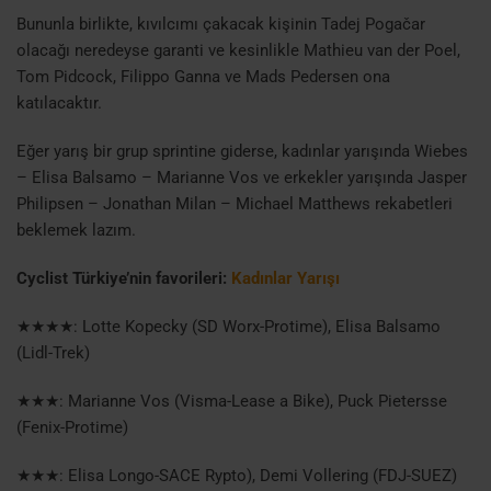
Bununla birlikte, kıvılcımı çakacak kişinin Tadej Pogačar
olacağı neredeyse garanti ve kesinlikle Mathieu van der Poel,
Tom Pidcock, Filippo Ganna ve Mads Pedersen ona
katılacaktır.
Eğer yarış bir grup sprintine giderse, kadınlar yarışında Wiebes
– Elisa Balsamo – Marianne Vos ve erkekler yarışında Jasper
Philipsen – Jonathan Milan – Michael Matthews rekabetleri
beklemek lazım.
Cyclist Türkiye’nin favorileri:
Kadınlar Yarışı
★★★★: Lotte Kopecky (SD Worx-Protime), Elisa Balsamo
(Lidl-Trek)
★★★: Marianne Vos (Visma-Lease a Bike), Puck Pietersse
(Fenix-Protime)
★★★: Elisa Longo-SACE Rypto), Demi Vollering (FDJ-SUEZ)