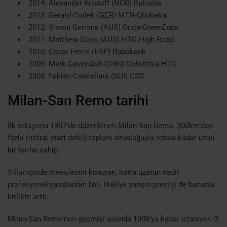
2014: Alexander Kristoff (NOR) Katusha
2013: Gerard Ciolek (GER) MTN-Qhubeka
2012: Simon Gerrans (AUS) Orica-GreenEdge
2011: Matthew Goss (AUS) HTC High Road
2010: Oscar Freire (ESP) Rabobank
2009: Mark Cavendish (GBR) Colombia-HTC
2008: Fabian Cancellara (SUI) CSC
Milan-San Remo tarihi
İlk edisyonu 1907’de düzenlenen Milan-San Remo, 300km’den
fazla (nötral start dahil) toplam uzunluğuyla rotası kadar uzun
bir tarihe sahip.
Yıllar içinde mesafesini koruyan, hatta uzatan nadir
profesyonel yarışlardan biri. Halilye yarışın prestiji de bununla
birlikte arttı.
Milan-San Remo’nun geçmişi aslında 1906’ya kadar uzanıyor. O