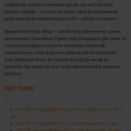
çoğalsa da, önceki tırmanışları aşmak için sarf etmeleri
gereken çabalar – sezonun bu kadar erken bir aşamasında
gelen mesafeden bahsetmiyoruz bile – sıklıkla unutuluyor.
Marcel Kittel’in hiç Milan – San Remo’yu denememiş olması
veya Gerrans, Cancellara, Fignon veya Chiappucci gibi sprint ile
ilişkilendirmediğimiz isimlerin kazananlar listesinde
serpiştirilmesi, onun doğasının daha da net hatırlatıcısıdır.
Evet, Milan-San Remo bir ‘sprinter klasiği’dir, ancak bu
kesinlikle her zaman bir kişi tarafından kazanıldığı anlamına
gelmiyor.
İlgili Yazılar
GALERİ | Fotoğraflarla Konya UCI Uluslar Kupası’nda 3.
gün
GALERİ | Fotoğraflarla UCI Uluslar Kupası’nda 2. gün
GALERİ | Fotoğraflarlar UCI Uluslar Kupası’nda ilk gün