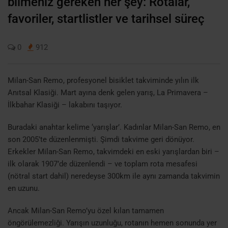
bilmeniz gereken her şey: Rotalar,
favoriler, startlistler ve tarihsel süreç
0
912
Milan-San Remo, profesyonel bisiklet takviminde yılın ilk
Anıtsal Klasiği. Mart ayına denk gelen yarış, La Primavera –
İlkbahar Klasiği – lakabını taşıyor.
Buradaki anahtar kelime ‘yarışlar’. Kadınlar Milan-San Remo, en
son 2005’te düzenlenmişti. Şimdi takvime geri dönüyor.
Erkekler Milan-San Remo, takvimdeki en eski yarışlardan biri –
ilk olarak 1907’de düzenlendi – ve toplam rota mesafesi
(nötral start dahil) neredeyse 300km ile aynı zamanda takvimin
en uzunu.
Ancak Milan-San Remo’yu özel kılan tamamen
öngörülemezliği. Yarışın uzunluğu, rotanın hemen sonunda yer