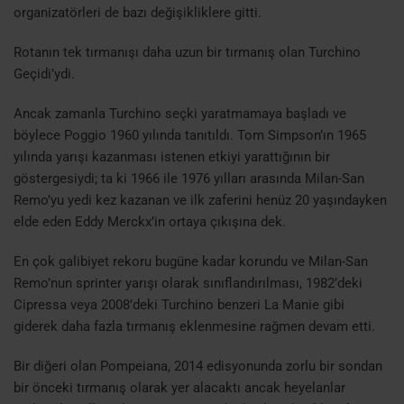
organizatörleri de bazı değişikliklere gitti.
Rotanın tek tırmanışı daha uzun bir tırmanış olan Turchino
Geçidi’ydi.
Ancak zamanla Turchino seçki yaratmamaya başladı ve
böylece Poggio 1960 yılında tanıtıldı. Tom Simpson’ın 1965
yılında yarışı kazanması istenen etkiyi yarattığının bir
göstergesiydi; ta ki 1966 ile 1976 yılları arasında Milan-San
Remo’yu yedi kez kazanan ve ilk zaferini henüz 20 yaşındayken
elde eden Eddy Merckx’in ortaya çıkışına dek.
En çok galibiyet rekoru bugüne kadar korundu ve Milan-San
Remo’nun sprinter yarışı olarak sınıflandırılması, 1982’deki
Cipressa veya 2008’deki Turchino benzeri La Manie gibi
giderek daha fazla tırmanış eklenmesine rağmen devam etti.
Bir diğeri olan Pompeiana, 2014 edisyonunda zorlu bir sondan
bir önceki tırmanış olarak yer alacaktı ancak heyelanlar