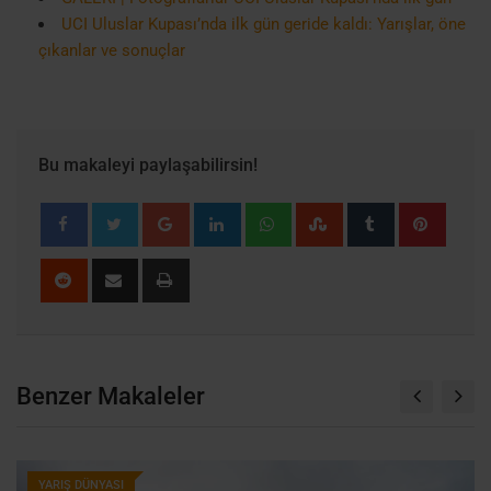
UCI Uluslar Kupası’nda ilk gün geride kaldı: Yarışlar, öne
çıkanlar ve sonuçlar
Bu makaleyi paylaşabilirsin!
Google+
LinkedIn
Whatsapp
StumbleUpon
Tumblr
Pinter
Reddit
Share
Print
via
Email
Benzer Makaleler
YARIŞ DÜNYASI